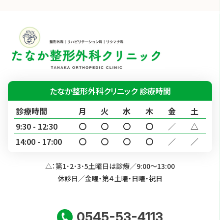
たなか整形外科クリニック 診療時間
診療時間
月
火
水
木
金
土
9:30 - 12:30
〇
〇
〇
〇
／
△
14:00 - 17:00
〇
〇
〇
〇
／
／
△：第1･2･3･5土曜日は診療／9:00～13:00
休診日／金曜・第４土曜・日曜・祝日
0545-53-4113